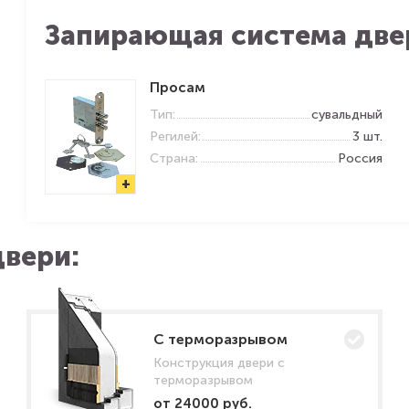
Запирающая система две
Просам
Тип:
сувальдный
Регилей:
3 шт.
Страна:
Россия
+
вери:
C терморазрывом
Конструкция двери с
терморазрывом
от 24000 руб.