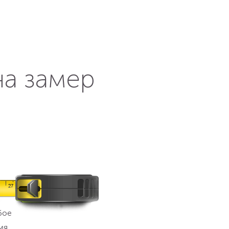
на замер
бое
мя