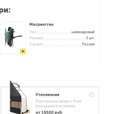
ри:
Мосрентген
Тип:
цилиндровый
Регилей:
3 шт.
Страна:
Россия
+
Утепленная
Конструкция двери с 3-мя
контурами уплотнения
от 19500 руб.