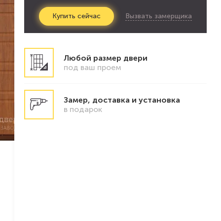
Вызвать замерщика
Купить
сейчас
Любой размер двери
под ваш проем
Замер, доставка и установка
в подарок