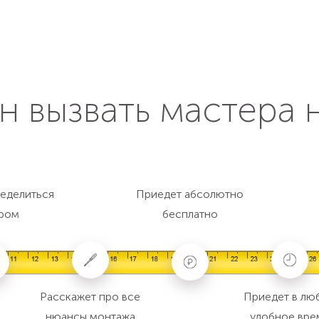
н вызвать мастера 
еделиться
Приедет абсолютно
ром
бесплатно
Расскажет про все
Приедет в лю
нюансы монтажа
удобное вре