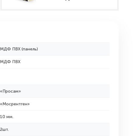
МДФ ПВХ (панель)
МДФ ПВХ
«Просам»
«Мосрентген»
10 мм.
2шт.