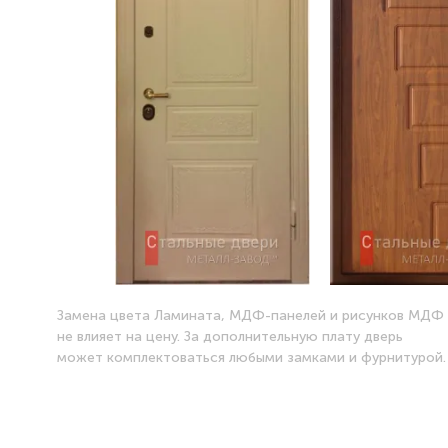
Замена цвета Ламината, МДФ-панелей и рисунков МДФ
не влияет на цену. За дополнительную плату дверь
может комплектоваться любыми замками и фурнитурой.