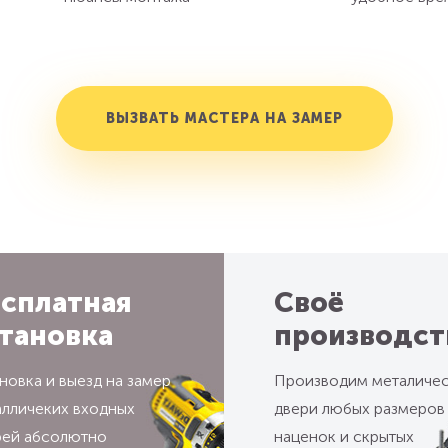
ВЫЗВАТЬ МАСТЕРА НА ЗАМЕР
сплатная
Своё
тановка
производст
новка и выезд на замер
Производим металиче
алличеких входных
двери любых размеров
рей абсолютно
наценок и скрытых