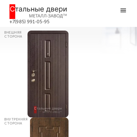
Главная
Каталог дверей
Входные двери МДФ
Входная дверь в квартиру с
наличниками №50 в Боровске
+7(985) 991-05-95
ВНЕШНЯЯ
СТОРОНА
ВНУТРЕННЯЯ
СТОРОНА