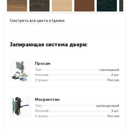
Смотреть все цвета отделки
Запирающая система двери:
Просам
Тип:
сувальдный
Регилей:
3 шт.
Страна:
Россия
Мосрентген
Тип:
цилиндровый
Регилей:
3 шт.
Страна:
Россия