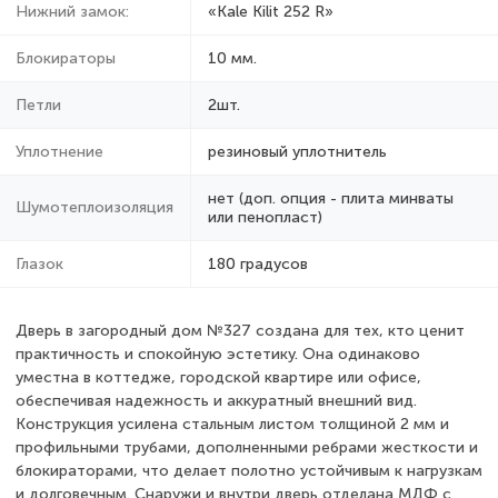
Нижний замок:
«Kale Kilit 252 R»
Блокираторы
10 мм.
Петли
2шт.
Уплотнение
резиновый уплотнитель
нет (доп. опция - плита минваты
Шумотеплоизоляция
или пенопласт)
Глазок
180 градусов
Дверь в загородный дом №327 создана для тех, кто ценит
практичность и спокойную эстетику. Она одинаково
уместна в коттедже, городской квартире или офисе,
обеспечивая надежность и аккуратный внешний вид.
Конструкция усилена стальным листом толщиной 2 мм и
профильными трубами, дополненными ребрами жесткости и
блокираторами, что делает полотно устойчивым к нагрузкам
и долговечным. Снаружи и внутри дверь отделана МДФ с