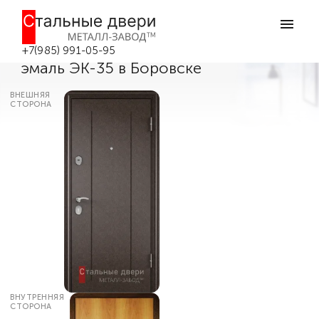
Главная
Каталог дверей
Входные двери эконом класса
Дверь двухконтурная
металлическая эконом молотковая
+7(985) 991-05-95
эмаль ЭК-35 в Боровске
ВНЕШНЯЯ
СТОРОНА
ВНУТРЕННЯЯ
СТОРОНА