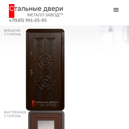
Главная
Каталог дверей
Входные двери в квартиру
Входная дверь в квартиру №3 в
Боровске
+7(985) 991-05-95
ВНЕШНЯЯ
СТОРОНА
ВНУТРЕННЯЯ
СТОРОНА